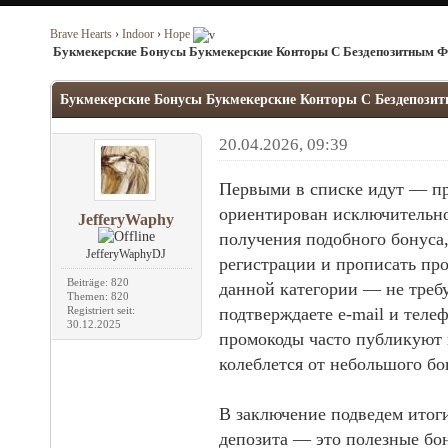
Brave Hearts
›
Indoor
›
Hope
Букмекерские Бонусы Букмекерские Конторы С Бездепозитным 
Букмекерские Бонусы Букмекерские Конторы С Бездепози
20.04.2026, 09:39
Первыми в списке идут — пр
ориентирован исключительн
JefferyWaphy
получения подобного бонуса
JefferyWaphyDJ
регистрации и прописать пр
Beiträge: 820
данной категории — не требу
Themen: 820
Registriert seit:
подтверждаете e-mail и телеф
30.12.2025
промокоды часто публикуют 
колеблется от небольшого бо
В заключение подведем итоги
депозита — это полезные бо