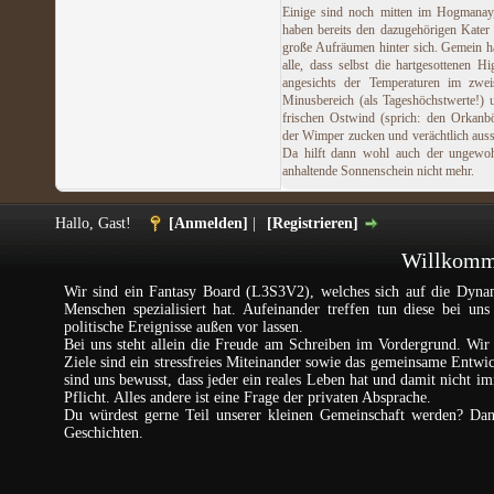
Einige sind noch mitten im Hogmanay
haben bereits den dazugehörigen Kater
große Aufräumen hinter sich. Gemein h
alle, dass selbst die hartgesottenen Hi
angesichts der Temperaturen im zweis
Minusbereich (als Tageshöchstwerte!)
frischen Ostwind (sprich: den Orkanb
der Wimper zucken und verächtlich aus
Da hilft dann wohl auch der ungewoh
anhaltende Sonnenschein nicht mehr.
Hallo, Gast!
[Anmelden]
|
[Registrieren]
Willkomme
Wir sind ein Fantasy Board (L3S3V2), welches sich auf die Dynam
Menschen spezialisiert hat. Aufeinander treffen tun diese bei un
politische Ereignisse außen vor lassen.
Bei uns steht allein die Freude am Schreiben im Vordergrund. Wir 
Ziele sind ein stressfreies Miteinander sowie das gemeinsame Entw
sind uns bewusst, dass jeder ein reales Leben hat und damit nicht im
Pflicht. Alles andere ist eine Frage der privaten Absprache.
Du würdest gerne Teil unserer kleinen Gemeinschaft werden? Da
Geschichten.