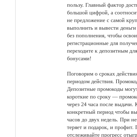
пользу. Главный фактор дос
большой цифрой, а соотноси
не предложение с самой круп
выполнить и вывести деньги
без пополнения, чтобы освои
регистрационные для получе
переходите к депозитным дл
бонусами!
Поговорим о сроках действи
периодом действия. Промоко
Депозитные промокоды могут
короткие по сроку — промок
через 24 часа после выдачи. 
конкретный период чтобы вы
часов до двух недель. При н
теряет и подарок, и профит.
отслеживайте прогресс отыг