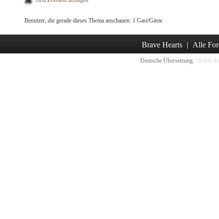
Druckversion anzeigen
Benutzer, die gerade dieses Thema anschauen: 1 Gast/Gäste
Brave Hearts
|
Alle For
Deutsche Übersetzung:
MyBB.de