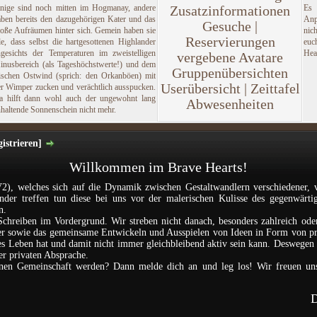
inige sind noch mitten im Hogmanay, andere
Zusatzinformationen
Es
aben bereits den dazugehörigen Kater und das
Anp
Gesuche |
roße Aufräumen hinter sich. Gemein haben sie
nic
Reservierungen
le, dass selbst die hartgesottenen Highlander
euc
ngesichts der Temperaturen im zweistelligen
Hea
vergebene Avatare
inusbereich (als Tageshöchstwerte!) und dem
Gruppenübersichten
rischen Ostwind (sprich: den Orkanböen) mit
Userübersicht | Zeittafel
er Wimper zucken und verächtlich ausspucken.
a hilft dann wohl auch der ungewohnt lang
Abwesenheiten
haltende Sonnenschein nicht mehr.
istrieren]
Willkommen im Brave Hearts!
2), welches sich auf die Dynamik zwischen Gestaltwandlern verschiedener, 
ander treffen tun diese bei uns vor der malerischen Kulisse des gegenwärti
n.
Schreiben im Vordergrund. Wir streben nicht danach, besonders zahlreich ode
nder sowie das gemeinsame Entwickeln und Ausspielen von Ideen in Form von p
les Leben hat und damit nicht immer gleichbleibend aktiv sein kann. Deswegen i
der privaten Absprache.
einen Gemeinschaft werden? Dann melde dich an und leg los! Wir freuen un
D