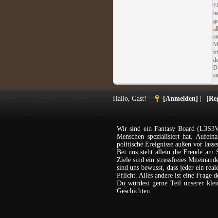
E
h
g
al
a
M
f
d
D
an
Hallo, Gast!
[Anmelden]
|
[Reg
Wir sind ein Fantasy Board (L3S3V
Menschen spezialisiert hat. Aufein
politische Ereignisse außen vor lasse
Bei uns steht allein die Freude am 
Ziele sind ein stressfreies Miteina
sind uns bewusst, dass jeder ein rea
Pflicht. Alles andere ist eine Frage 
Du würdest gerne Teil unserer kl
Geschichten.