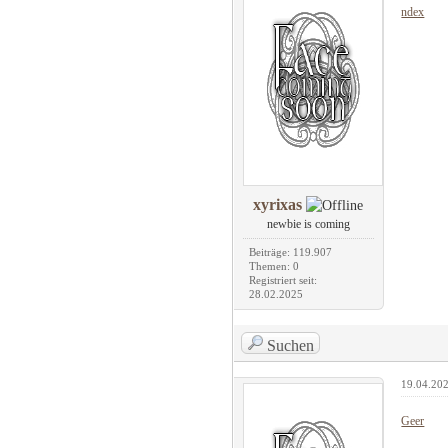
ndex
xyrixas
newbie is coming
Beiträge: 119.907
Themen: 0
Registriert seit:
28.02.2025
Suchen
19.04.202
Geer