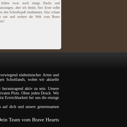
 fehlen zwar noch einige Hacks und
assungen, aber ich denke, fürs Erste sollte
hts den Schreibspaß eindämmen. Also schaut
h um und erobert die Welt vom Brave
rts!
vorwiegend einheimischer Arten und
gen Schottlands, wobei wir aktuelle
r herausragend aktiv zu sein. Unsere
rivaten Plots. Ohne jeden Druck. Wir
st Erreichbarkeit bei uns die einzige
s auf dich und unsere gemeinsamen
ein Team vom Brave Hearts