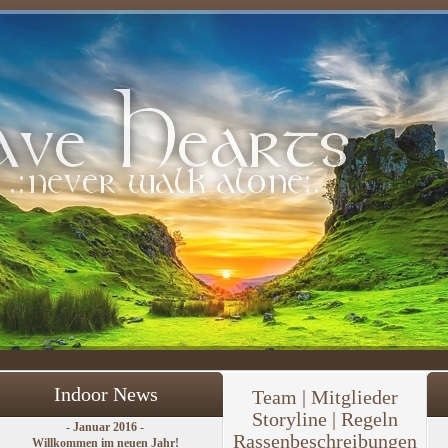
Indoor News
Team
|
Mitglieder
Storyline | Regeln
- Januar 2016 -
Rassenbeschreibungen
Willkommen im neuen Jahr!