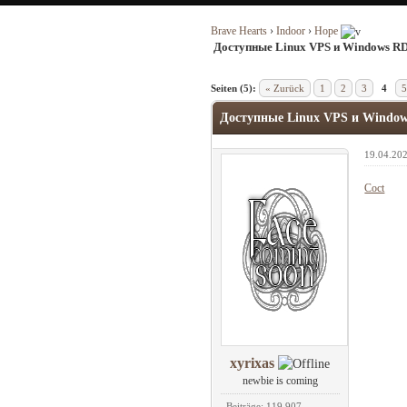
Brave Hearts
›
Indoor
›
Hope
Доступные Linux VPS и Windows RDP
Seiten (5):
« Zurück
1
2
3
4
5
Доступные Linux VPS и Window
19.04.202
Coct
xyrixas
newbie is coming
Beiträge: 119.907