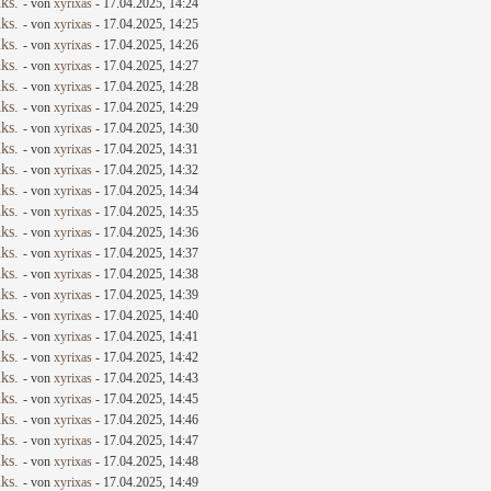
ks.
- von
xyrixas
- 17.04.2025, 14:24
ks.
- von
xyrixas
- 17.04.2025, 14:25
ks.
- von
xyrixas
- 17.04.2025, 14:26
ks.
- von
xyrixas
- 17.04.2025, 14:27
ks.
- von
xyrixas
- 17.04.2025, 14:28
ks.
- von
xyrixas
- 17.04.2025, 14:29
ks.
- von
xyrixas
- 17.04.2025, 14:30
ks.
- von
xyrixas
- 17.04.2025, 14:31
ks.
- von
xyrixas
- 17.04.2025, 14:32
ks.
- von
xyrixas
- 17.04.2025, 14:34
ks.
- von
xyrixas
- 17.04.2025, 14:35
ks.
- von
xyrixas
- 17.04.2025, 14:36
ks.
- von
xyrixas
- 17.04.2025, 14:37
ks.
- von
xyrixas
- 17.04.2025, 14:38
ks.
- von
xyrixas
- 17.04.2025, 14:39
ks.
- von
xyrixas
- 17.04.2025, 14:40
ks.
- von
xyrixas
- 17.04.2025, 14:41
ks.
- von
xyrixas
- 17.04.2025, 14:42
ks.
- von
xyrixas
- 17.04.2025, 14:43
ks.
- von
xyrixas
- 17.04.2025, 14:45
ks.
- von
xyrixas
- 17.04.2025, 14:46
ks.
- von
xyrixas
- 17.04.2025, 14:47
ks.
- von
xyrixas
- 17.04.2025, 14:48
ks.
- von
xyrixas
- 17.04.2025, 14:49