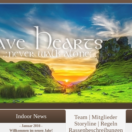
Indoor News
Team
|
Mitglieder
Storyline | Regeln
- Januar 2016 -
Rassenbeschreibungen
Willkommen im neuen Jahr!