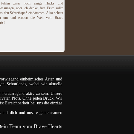
 fehlen zwar noch einige Hacks und
assungen, aber ich denke, fürs Erste sollte
hts den Schreibspaß eindämmen. Also schaut
h um und erobert die Welt vom Brave
rts!
vorwiegend einheimischer Arten und
gen Schottlands, wobei wir aktuelle
r herausragend aktiv zu sein. Unsere
rivaten Plots. Ohne jeden Druck. Wir
st Erreichbarkeit bei uns die einzige
s auf dich und unsere gemeinsamen
ein Team vom Brave Hearts