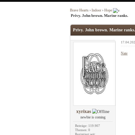
Brave Hearts
›
Indoor
›
Hope
Privy. John brown. Marine ranks.
Privy. John brown. Marine ranks
17.04.202
Nate
xyrixas
newbie is coming
Beiträge: 119.907
Themen: 0
Registriert seit: