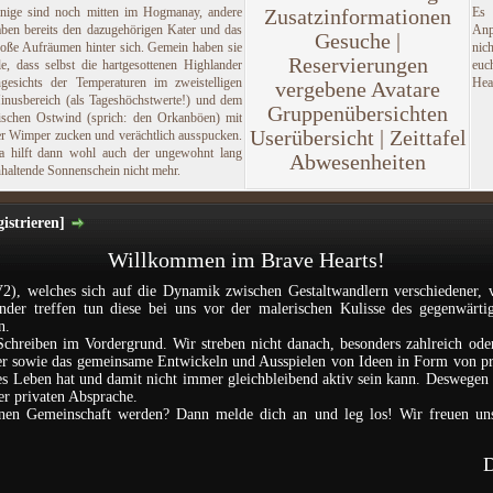
inige sind noch mitten im Hogmanay, andere
Zusatzinformationen
Es
aben bereits den dazugehörigen Kater und das
Anp
Gesuche |
roße Aufräumen hinter sich. Gemein haben sie
nic
Reservierungen
le, dass selbst die hartgesottenen Highlander
euc
ngesichts der Temperaturen im zweistelligen
Hea
vergebene Avatare
inusbereich (als Tageshöchstwerte!) und dem
Gruppenübersichten
rischen Ostwind (sprich: den Orkanböen) mit
Userübersicht | Zeittafel
er Wimper zucken und verächtlich ausspucken.
a hilft dann wohl auch der ungewohnt lang
Abwesenheiten
haltende Sonnenschein nicht mehr.
istrieren]
Willkommen im Brave Hearts!
2), welches sich auf die Dynamik zwischen Gestaltwandlern verschiedener, 
ander treffen tun diese bei uns vor der malerischen Kulisse des gegenwärti
n.
Schreiben im Vordergrund. Wir streben nicht danach, besonders zahlreich ode
nder sowie das gemeinsame Entwickeln und Ausspielen von Ideen in Form von p
les Leben hat und damit nicht immer gleichbleibend aktiv sein kann. Deswegen i
der privaten Absprache.
einen Gemeinschaft werden? Dann melde dich an und leg los! Wir freuen un
D