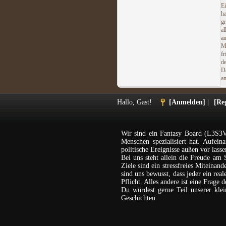
E
h
g
al
a
M
f
d
D
an
Hallo, Gast!
[Anmelden]
|
[Reg
Wir sind ein Fantasy Board (L3S3V
Menschen spezialisiert hat. Aufein
politische Ereignisse außen vor lasse
Bei uns steht allein die Freude am 
Ziele sind ein stressfreies Miteina
sind uns bewusst, dass jeder ein rea
Pflicht. Alles andere ist eine Frage 
Du würdest gerne Teil unserer kl
Geschichten.