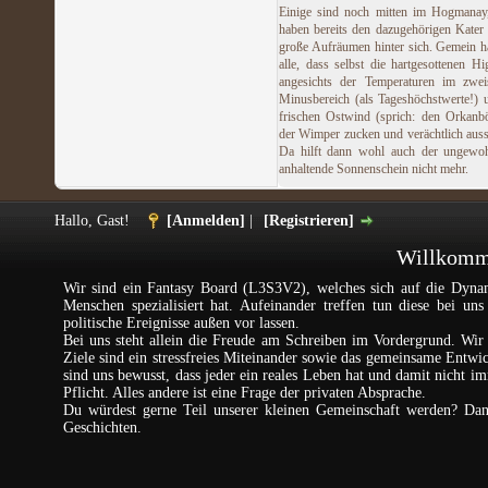
Einige sind noch mitten im Hogmanay
haben bereits den dazugehörigen Kater
große Aufräumen hinter sich. Gemein h
alle, dass selbst die hartgesottenen Hi
angesichts der Temperaturen im zweis
Minusbereich (als Tageshöchstwerte!)
frischen Ostwind (sprich: den Orkanb
der Wimper zucken und verächtlich aus
Da hilft dann wohl auch der ungewoh
anhaltende Sonnenschein nicht mehr.
Hallo, Gast!
[Anmelden]
|
[Registrieren]
Willkomme
Wir sind ein Fantasy Board (L3S3V2), welches sich auf die Dynam
Menschen spezialisiert hat. Aufeinander treffen tun diese bei un
politische Ereignisse außen vor lassen.
Bei uns steht allein die Freude am Schreiben im Vordergrund. Wir 
Ziele sind ein stressfreies Miteinander sowie das gemeinsame Entw
sind uns bewusst, dass jeder ein reales Leben hat und damit nicht im
Pflicht. Alles andere ist eine Frage der privaten Absprache.
Du würdest gerne Teil unserer kleinen Gemeinschaft werden? Da
Geschichten.