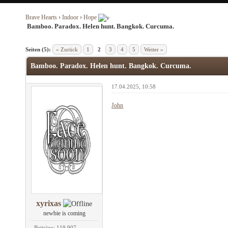
Brave Hearts
›
Indoor
›
Hope
Bamboo. Paradox. Helen hunt. Bangkok. Curcuma.
Seiten (5):
« Zurück
1
2
3
4
5
Weiter »
Bamboo. Paradox. Helen hunt. Bangkok. Curcuma.
17.04.2025, 10:58
John
xyrixas
newbie is coming
Beiträge: 119.907