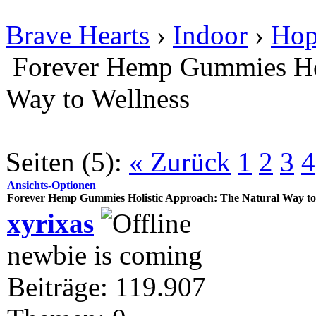
Brave Hearts
›
Indoor
›
Hop
Forever Hemp Gummies Hol
Way to Wellness
Seiten (5):
« Zurück
1
2
3
4
Ansichts-Optionen
Forever Hemp Gummies Holistic Approach: The Natural Way to
xyrixas
newbie is coming
Beiträge: 119.907