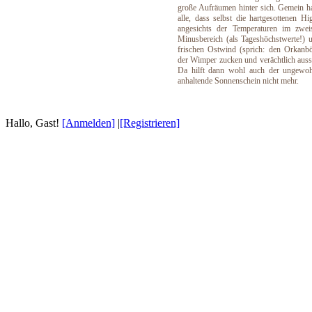
große Aufräumen hinter sich. Gemein h
alle, dass selbst die hartgesottenen Hi
angesichts der Temperaturen im zweis
Minusbereich (als Tageshöchstwerte!)
frischen Ostwind (sprich: den Orkanb
der Wimper zucken und verächtlich aus
Da hilft dann wohl auch der ungewoh
anhaltende Sonnenschein nicht mehr.
Hallo, Gast!
[Anmelden]
|
[Registrieren]
Willkomme
Wir sind ein Fantasy Board (L3S3V2), welches sich au
einheimischer Arten und Menschen spezialisiert hat. Aufeinan
Schottlands, wobei wir aktuelle politische Ereignisse außen vo
Bei uns steht allein die Freude am Schreiben im Vordergrund.
sein. Unsere Ziele sind ein stressfreies Miteinander sowie
Plots. Ohne jeden Druck. Wir sind uns bewusst, dass jeder e
Deswegen ist Erreichbarkeit bei uns die einzige Pflicht. Alles
Du würdest gerne Teil unserer kleinen Gemeinschaft werde
gemeinsamen Geschichten.