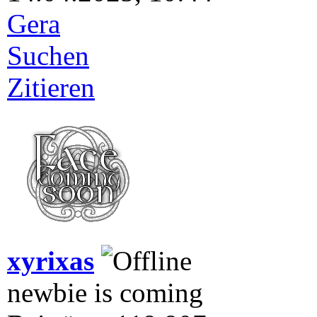
Gera
Suchen
Zitieren
xyrixas
newbie is coming