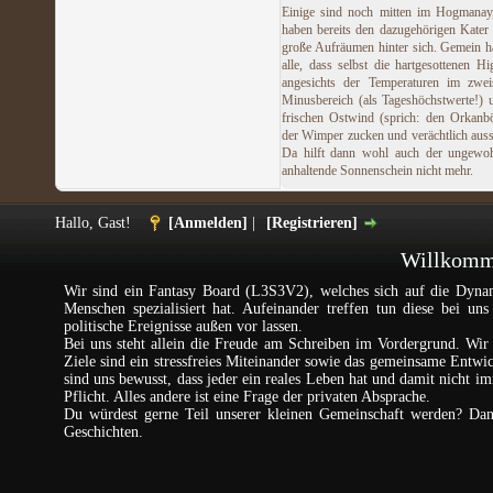
Einige sind noch mitten im Hogmanay
haben bereits den dazugehörigen Kater
große Aufräumen hinter sich. Gemein h
alle, dass selbst die hartgesottenen Hi
angesichts der Temperaturen im zweis
Minusbereich (als Tageshöchstwerte!)
frischen Ostwind (sprich: den Orkanb
der Wimper zucken und verächtlich aus
Da hilft dann wohl auch der ungewoh
anhaltende Sonnenschein nicht mehr.
Hallo, Gast!
[Anmelden]
|
[Registrieren]
Willkomme
Wir sind ein Fantasy Board (L3S3V2), welches sich auf die Dynam
Menschen spezialisiert hat. Aufeinander treffen tun diese bei un
politische Ereignisse außen vor lassen.
Bei uns steht allein die Freude am Schreiben im Vordergrund. Wir 
Ziele sind ein stressfreies Miteinander sowie das gemeinsame Entw
sind uns bewusst, dass jeder ein reales Leben hat und damit nicht im
Pflicht. Alles andere ist eine Frage der privaten Absprache.
Du würdest gerne Teil unserer kleinen Gemeinschaft werden? Da
Geschichten.