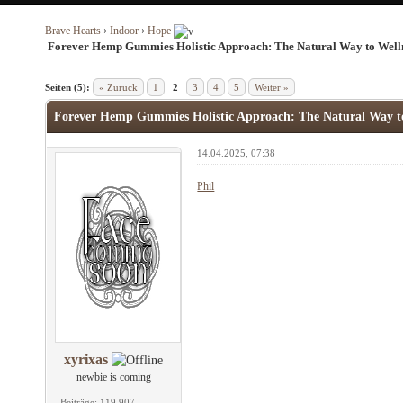
Brave Hearts
›
Indoor
›
Hope
Forever Hemp Gummies Holistic Approach: The Natural Way to Well
Seiten (5):
« Zurück
1
2
3
4
5
Weiter »
Forever Hemp Gummies Holistic Approach: The Natural Way to
14.04.2025, 07:38
Phil
xyrixas
newbie is coming
Beiträge: 119.907