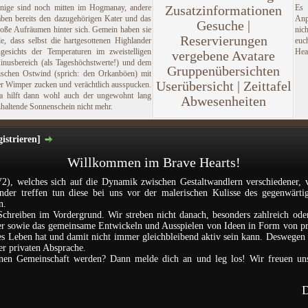
inige sind noch mitten im Hogmanay, andere
Zusatzinformationen
Es
aben bereits den dazugehörigen Kater und das
Anp
Gesuche |
roße Aufräumen hinter sich. Gemein haben sie
nic
Reservierungen
le, dass selbst die hartgesottenen Highlander
euc
ngesichts der Temperaturen im zweistelligen
Hea
vergebene Avatare
inusbereich (als Tageshöchstwerte!) und dem
Gruppenübersichten
rischen Ostwind (sprich: den Orkanböen) mit
Userübersicht | Zeittafel
er Wimper zucken und verächtlich ausspucken.
a hilft dann wohl auch der ungewohnt lang
Abwesenheiten
haltende Sonnenschein nicht mehr.
istrieren]
Willkommen im Brave Hearts!
2), welches sich auf die Dynamik zwischen Gestaltwandlern verschiedener, 
ander treffen tun diese bei uns vor der malerischen Kulisse des gegenwärti
n.
Schreiben im Vordergrund. Wir streben nicht danach, besonders zahlreich ode
nder sowie das gemeinsame Entwickeln und Ausspielen von Ideen in Form von p
les Leben hat und damit nicht immer gleichbleibend aktiv sein kann. Deswegen i
der privaten Absprache.
einen Gemeinschaft werden? Dann melde dich an und leg los! Wir freuen un
D