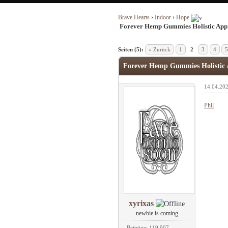
Brave Hearts
›
Indoor
›
Hope
Forever Hemp Gummies Holistic Appr
Seiten (5):
« Zurück
1
2
3
4
5
Forever Hemp Gummies Holistic 
14.04.202
Phil
xyrixas
newbie is coming
Beiträge: 119.907