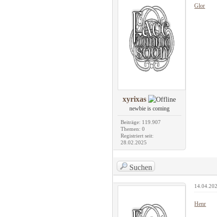
Glor
xyrixas
newbie is coming
Beiträge: 119.907
Themen: 0
Registriert seit:
28.02.2025
Suchen
14.04.202
Henr