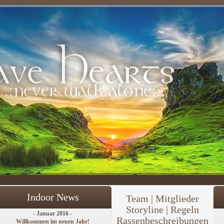
Indoor News
Team
|
Mitglieder
Storyline | Regeln
- Januar 2016 -
Rassenbeschreibungen
Willkommen im neuen Jahr!