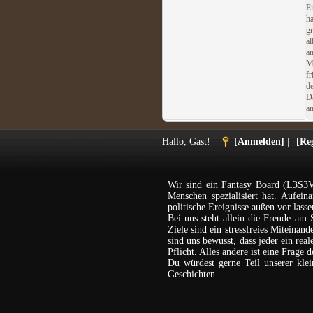
E
h
g
al
a
M
f
d
D
an
Hallo, Gast!
[Anmelden]
|
[Reg
Wir sind ein Fantasy Board (L3S3V
Menschen spezialisiert hat. Aufein
politische Ereignisse außen vor lasse
Bei uns steht allein die Freude am 
Ziele sind ein stressfreies Miteina
sind uns bewusst, dass jeder ein rea
Pflicht. Alles andere ist eine Frage 
Du würdest gerne Teil unserer kl
Geschichten.