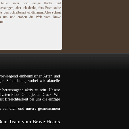
 fehlen zwar noch einige Hacks und
assungen, aber ich denke, fürs Erste sollte
hts den Schreibspaß eindämmen. Also schaut
h um und erobert die Welt vom Brave
rts!
vorwiegend einheimischer Arten und
gen Schottlands, wobei wir aktuelle
r herausragend aktiv zu sein. Unsere
rivaten Plots. Ohne jeden Druck. Wir
st Erreichbarkeit bei uns die einzige
s auf dich und unsere gemeinsamen
ein Team vom Brave Hearts