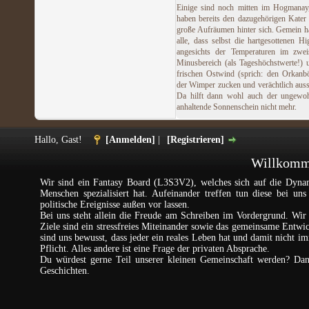
Einige sind noch mitten im Hogmanay
haben bereits den dazugehörigen Kater
große Aufräumen hinter sich. Gemein h
alle, dass selbst die hartgesottenen Hi
angesichts der Temperaturen im zweis
Minusbereich (als Tageshöchstwerte!)
frischen Ostwind (sprich: den Orkanb
der Wimper zucken und verächtlich aus
Da hilft dann wohl auch der ungewoh
anhaltende Sonnenschein nicht mehr.
Hallo, Gast!
[Anmelden]
|
[Registrieren]
Willkomme
Wir sind ein Fantasy Board (L3S3V2), welches sich auf die Dynam
Menschen spezialisiert hat. Aufeinander treffen tun diese bei un
politische Ereignisse außen vor lassen.
Bei uns steht allein die Freude am Schreiben im Vordergrund. Wir 
Ziele sind ein stressfreies Miteinander sowie das gemeinsame Entw
sind uns bewusst, dass jeder ein reales Leben hat und damit nicht im
Pflicht. Alles andere ist eine Frage der privaten Absprache.
Du würdest gerne Teil unserer kleinen Gemeinschaft werden? Da
Geschichten.