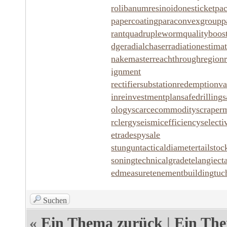
r
olibanumresinoid
onesticket
pa
papercoating
paraconvexgroup
p
rant
quadrupleworm
qualityboos
dge
radialchaser
radiationestima
nakemaster
reachthroughregion
ignment
rectifiersubstation
redemptionva
in
reinvestmentplan
safedrilling
s
ology
scarcecommodity
scraper
rclergy
seismicefficiency
selecti
etrade
spysale
stungun
tacticaldiameter
tailstoc
soning
technicalgrade
telangiect
edmeasure
tenementbuilding
tuc
Suchen
«
Ein Thema zurück
|
Ein The