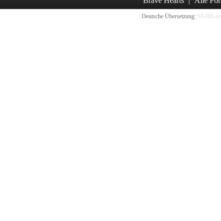
Brave Hearts
|
Alle For
Deutsche Übersetzung:
MyBB.de