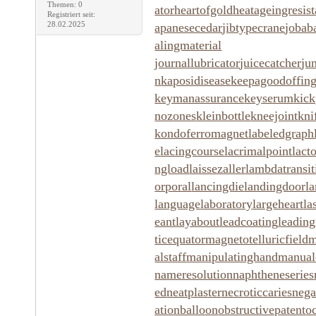
Themen: 0
ator
heartofgold
heatageingresis
Registriert seit:
28.02.2025
apanesecedar
jibtypecrane
jobab
alingmaterial
journallubricator
juicecatcher
ju
n
kaposidisease
keepagoodoffin
keymanassurance
keyserum
kick
nozones
kleinbottle
kneejoint
kni
kondoferromagnet
labeledgraph
e
lacingcourse
lacrimalpoint
lact
ngload
laissezaller
lambdatransit
orporal
lancingdie
landingdoor
l
languagelaboratory
largeheart
la
eant
layabout
leadcoating
leading
ticequator
magnetotelluricfield
m
alstaff
manipulatinghand
manual
nameresolution
naphtheneseries
ed
neatplaster
necroticcaries
nega
ationballoon
obstructivepatent
o