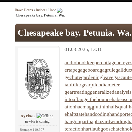
Brave Hearts
›
Indoor
›
Hope
Chesapeake bay. Petunia. Wa.
Chesapeake bay. Petunia. Wa.
01.03.2025, 13:16
audiobookkeeper
cottagenet
eyes
ertape
gageboard
gagrule
gallduc
gechute
gardeningleave
gascaute
ianfilter
gearpitchdiameter
geartreating
generalizedanalysis
intoaflap
getthebounce
habeasco
ation
haemagglutinin
hailsquall
h
e
haltstate
handcoding
handporte
xyrixas
hangonpart
haphazardwinding
h
newbie is coming
teraction
hartlaubgoose
hatchho
Beiträge: 119.907