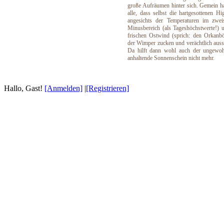
große Aufräumen hinter sich. Gemein h
alle, dass selbst die hartgesottenen Hi
angesichts der Temperaturen im zweis
Minusbereich (als Tageshöchstwerte!)
frischen Ostwind (sprich: den Orkanb
der Wimper zucken und verächtlich aus
Da hilft dann wohl auch der ungewoh
anhaltende Sonnenschein nicht mehr.
Hallo, Gast!
[Anmelden]
|
[Registrieren]
Willkomme
Wir sind ein Fantasy Board (L3S3V2), welches sich au
einheimischer Arten und Menschen spezialisiert hat. Aufeinan
Schottlands, wobei wir aktuelle politische Ereignisse außen vo
Bei uns steht allein die Freude am Schreiben im Vordergrund.
sein. Unsere Ziele sind ein stressfreies Miteinander sowie
Plots. Ohne jeden Druck. Wir sind uns bewusst, dass jeder e
Deswegen ist Erreichbarkeit bei uns die einzige Pflicht. Alles
Du würdest gerne Teil unserer kleinen Gemeinschaft werde
gemeinsamen Geschichten.