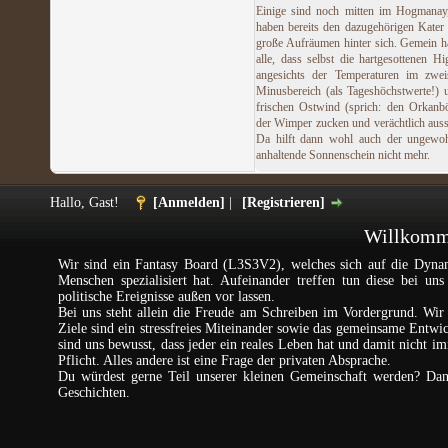
Einige sind noch mitten im Hogmanay
haben bereits den dazugehörigen Kater
große Aufräumen hinter sich. Gemein h
alle, dass selbst die hartgesottenen Hi
angesichts der Temperaturen im zweis
Minusbereich (als Tageshöchstwerte!)
frischen Ostwind (sprich: den Orkanb
der Wimper zucken und verächtlich aus
Da hilft dann wohl auch der ungewoh
anhaltende Sonnenschein nicht mehr.
Hallo, Gast!
[Anmelden]
|
[Registrieren]
Willkomme
Wir sind ein Fantasy Board (L3S3V2), welches sich auf die Dynam
Menschen spezialisiert hat. Aufeinander treffen tun diese bei un
politische Ereignisse außen vor lassen.
Bei uns steht allein die Freude am Schreiben im Vordergrund. Wir 
Ziele sind ein stressfreies Miteinander sowie das gemeinsame Entw
sind uns bewusst, dass jeder ein reales Leben hat und damit nicht im
Pflicht. Alles andere ist eine Frage der privaten Absprache.
Du würdest gerne Teil unserer kleinen Gemeinschaft werden? Da
Geschichten.