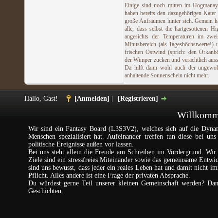
Einige sind noch mitten im Hogmanay
haben bereits den dazugehörigen Kater
große Aufräumen hinter sich. Gemein h
alle, dass selbst die hartgesottenen Hi
angesichts der Temperaturen im zweis
Minusbereich (als Tageshöchstwerte!)
frischen Ostwind (sprich: den Orkanb
der Wimper zucken und verächtlich aus
Da hilft dann wohl auch der ungewoh
anhaltende Sonnenschein nicht mehr.
Hallo, Gast!
[Anmelden]
|
[Registrieren]
Willkomme
Wir sind ein Fantasy Board (L3S3V2), welches sich auf die Dynam
Menschen spezialisiert hat. Aufeinander treffen tun diese bei un
politische Ereignisse außen vor lassen.
Bei uns steht allein die Freude am Schreiben im Vordergrund. Wir 
Ziele sind ein stressfreies Miteinander sowie das gemeinsame Entw
sind uns bewusst, dass jeder ein reales Leben hat und damit nicht im
Pflicht. Alles andere ist eine Frage der privaten Absprache.
Du würdest gerne Teil unserer kleinen Gemeinschaft werden? Da
Geschichten.