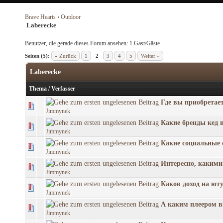
Brave Hearts
›
Outdoor
Laberecke
Benutzer, die gerade dieses Forum ansehen: 1 Gast/Gäste
Seiten (5):
« Zurück
1
2
3
4
5
Weiter »
Laberecke
Thema
/
Verfasser
Где вы приобретае
Jimmynek
Какие бренды кед 
Jimmynek
Какие социальные 
Jimmynek
Интересно, какими
Jimmynek
Каков доход на ют
Jimmynek
А каким плеером в
Jimmynek