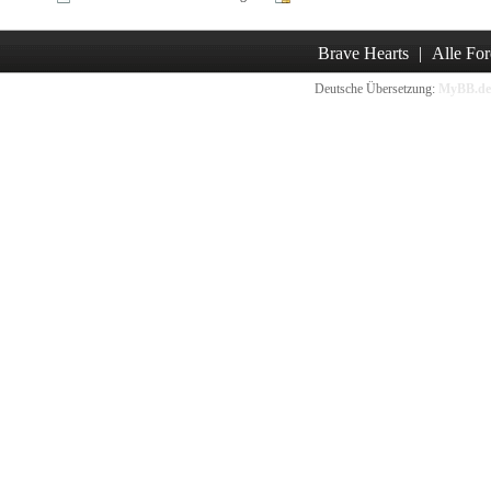
Brave Hearts
|
Alle For
Deutsche Übersetzung:
MyBB.de