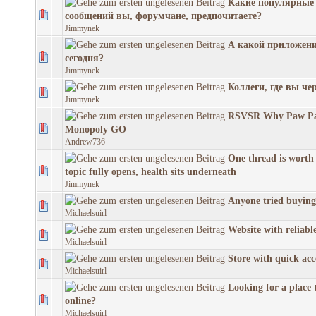
Какие популярные
сообщений вы, форумчане, предпочитаете?
Jimmynek
А какой приложени
сегодня?
Jimmynek
Коллеги, где вы че
Jimmynek
RSVSR Why Paw Pag
Monopoly GO
Andrew736
One thread is worth
topic fully opens, health sits underneath
Jimmynek
Anyone tried buying
Michaelsuirl
Website with reliabl
Michaelsuirl
Store with quick acc
Michaelsuirl
Looking for a place 
online?
Michaelsuirl