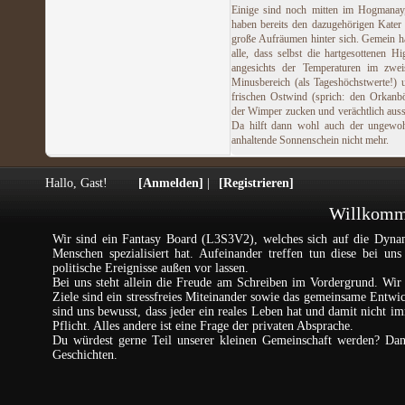
Einige sind noch mitten im Hogmanay
haben bereits den dazugehörigen Kater
große Aufräumen hinter sich. Gemein h
alle, dass selbst die hartgesottenen Hi
angesichts der Temperaturen im zweis
Minusbereich (als Tageshöchstwerte!)
frischen Ostwind (sprich: den Orkanb
der Wimper zucken und verächtlich aus
Da hilft dann wohl auch der ungewoh
anhaltende Sonnenschein nicht mehr.
Hallo, Gast!
[Anmelden]
|
[Registrieren]
Willkomme
Wir sind ein Fantasy Board (L3S3V2), welches sich auf die Dynam
Menschen spezialisiert hat. Aufeinander treffen tun diese bei un
politische Ereignisse außen vor lassen.
Bei uns steht allein die Freude am Schreiben im Vordergrund. Wir 
Ziele sind ein stressfreies Miteinander sowie das gemeinsame Entw
sind uns bewusst, dass jeder ein reales Leben hat und damit nicht im
Pflicht. Alles andere ist eine Frage der privaten Absprache.
Du würdest gerne Teil unserer kleinen Gemeinschaft werden? Da
Geschichten.