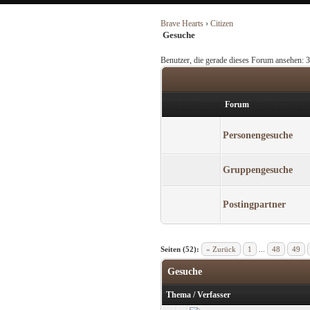
Brave Hearts
›
Citizen
Gesuche
Benutzer, die gerade dieses Forum ansehen: 
Forum
Personengesuche
Gruppengesuche
Postingpartner
Seiten (52):
« Zurück
1
...
48
49
Gesuche
Thema
/
Verfasser