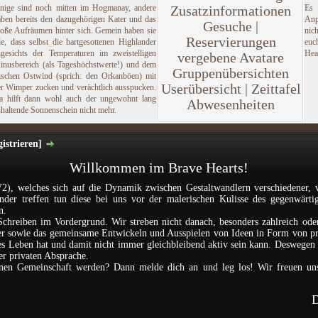
inige sind noch mitten im Hogmanay, andere
Zusatzinformationen
Es
aben bereits den dazugehörigen Kater und das
Anp
Gesuche |
roße Aufräumen hinter sich. Gemein haben sie
nic
Reservierungen
le, dass selbst die hartgesottenen Highlander
euc
ngesichts der Temperaturen im zweistelligen
Hea
vergebene Avatare
inusbereich (als Tageshöchstwerte!) und dem
Gruppenübersichten
rischen Ostwind (sprich: den Orkanböen) mit
Userübersicht | Zeittafel
er Wimper zucken und verächtlich ausspucken.
a hilft dann wohl auch der ungewohnt lang
Abwesenheiten
haltende Sonnenschein nicht mehr.
istrieren]
Willkommen im Brave Hearts!
2), welches sich auf die Dynamik zwischen Gestaltwandlern verschiedener, 
ander treffen tun diese bei uns vor der malerischen Kulisse des gegenwärti
n.
Schreiben im Vordergrund. Wir streben nicht danach, besonders zahlreich ode
nder sowie das gemeinsame Entwickeln und Ausspielen von Ideen in Form von p
les Leben hat und damit nicht immer gleichbleibend aktiv sein kann. Deswegen i
der privaten Absprache.
einen Gemeinschaft werden? Dann melde dich an und leg los! Wir freuen un
D