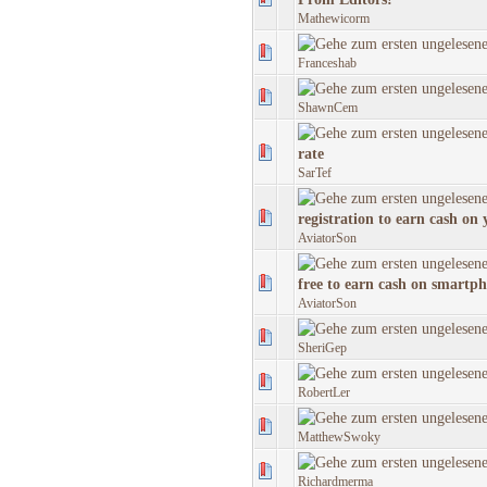
Mathewicorm
Franceshab
ShawnCem
rate
SarTef
registration to earn cash on
AviatorSon
free to earn cash on smartp
AviatorSon
SheriGep
RobertLer
MatthewSwoky
Richardmerma