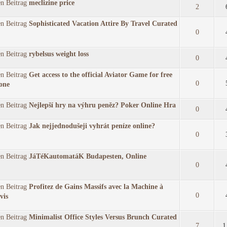
meclizine price
2
Sophisticated Vacation Attire By Travel Curated
0
rybelsus weight loss
0
Get access to the official Aviator Game for free
0
one
Nejlepší hry na výhru peněz? Poker Online Hra
0
Jak nejjednodušeji vyhrát peníze online?
0
JáTéKautomatáK Budapesten, Online
0
Profitez de Gains Massifs avec la Machine à
0
vis
Minimalist Office Styles Versus Brunch Curated
7
1