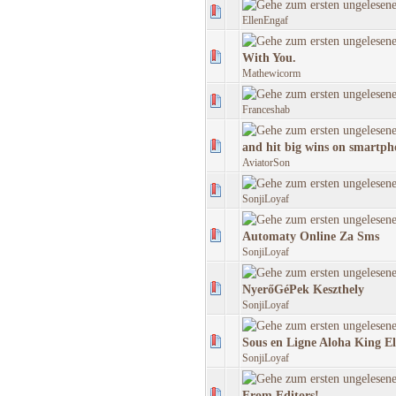
EllenEngaf
With You.
Mathewicorm
Franceshab
and hit big wins on smartph
AviatorSon
SonjiLoyaf
Automaty Online Za Sms
SonjiLoyaf
NyerőGéPek Keszthely
SonjiLoyaf
Sous en Ligne Aloha King El
SonjiLoyaf
From Editors!