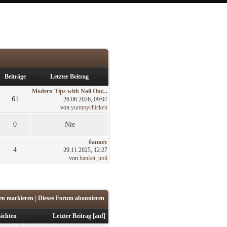
Beiträge
Letzter Beitrag
Modern Tips with Nail Our...
61
26.06.2026, 09:07
von
yummychicken
0
Nie
банкет
4
29.11.2025, 12:27
von
banket_utol
sen markieren
|
Dieses Forum abonnieren
ichten
Letzter Beitrag
[
auf
]