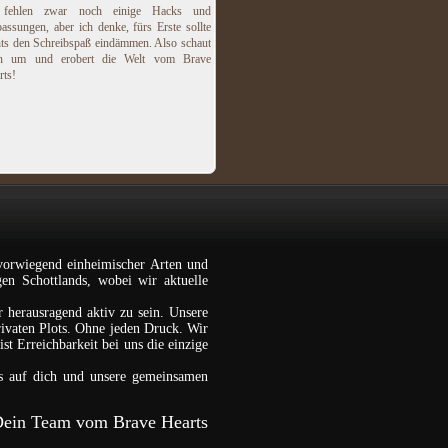
 fehlen zwar noch einige Hacks und
assungen, aber ich denke, fürs Erste sollte
hts den Schreibspaß eindämmen. Also schaut
h um und erobert die Welt vom Brave
rts!
vorwiegend einheimischer Arten und
gen Schottlands, wobei wir aktuelle
r herausragend aktiv zu sein. Unsere
rivaten Plots. Ohne jeden Druck. Wir
st Erreichbarkeit bei uns die einzige
s auf dich und unsere gemeinsamen
ein Team vom Brave Hearts