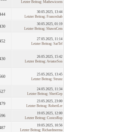
Letzter Beitrag
:
Mathewicorm
30.05.2025, 13:44
444
Letzter Beitrag
:
Franceshab
30.05.2025, 01:19
430
Letzter Beitrag
:
ShawnCem
27.05.2025, 11:14
452
Letzter Beitrag
:
SarTef
26.05.2025, 15:42
430
Letzter Beitrag
:
AviatorSon
25.05.2025, 13:45
560
Letzter Beitrag
:
Strunz
24.05.2025, 11:34
627
Letzter Beitrag
:
SheriGep
23.05.2025, 23:00
479
Letzter Beitrag
:
RobertLer
19.05.2025, 12:00
596
Letzter Beitrag
:
CostcoRop
19.05.2025, 10:56
487
Letzter Beitrag
:
Richardmerma