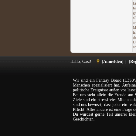
E
h
g
al
a
M
f
d
D
an
Hallo, Gast!
[Anmelden]
|
[Reg
Wir sind ein Fantasy Board (L3S3V
Menschen spezialisiert hat. Aufein
politische Ereignisse außen vor lasse
Bei uns steht allein die Freude am 
Ziele sind ein stressfreies Miteina
sind uns bewusst, dass jeder ein rea
Pflicht. Alles andere ist eine Frage 
Du würdest gerne Teil unserer kl
Geschichten.