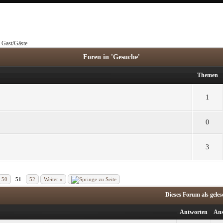
3 Gast/Gäste
Foren in 'Gesuche'
Themen
1
0
3
50
51
52
Weiter »
Dieses Forum als gele
Antworten
Ans