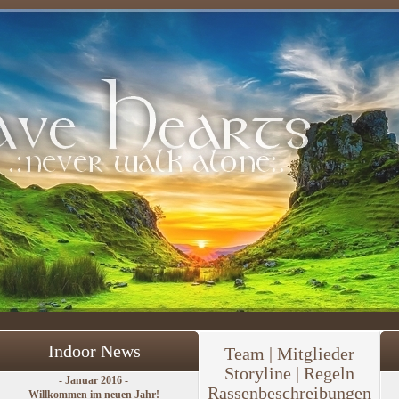
Indoor News
Team
|
Mitglieder
Storyline | Regeln
- Januar 2016 -
Rassenbeschreibungen
Willkommen im neuen Jahr!