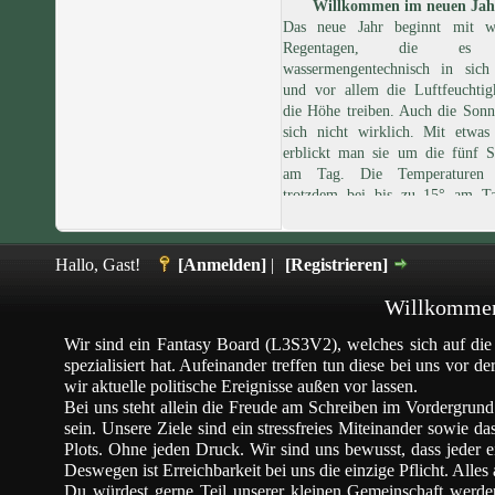
Willkommen im neuen Jah
Das neue Jahr beginnt mit w
Regentagen, die es 
wassermengentechnisch in sich
und vor allem die Luftfeuchtig
die Höhe treiben. Auch die Sonn
sich nicht wirklich. Mit etwas
erblickt man sie um die fünf S
am Tag. Die Temperaturen 
trotzdem bei bis zu 15° am T
sinken auch nachts nicht mehr a
Grad ab.
Hallo, Gast!
[Anmelden]
|
[Registrieren]
Willkommen
Wir sind ein Fantasy Board (L3S3V2), welches sich auf d
spezialisiert hat. Aufeinander treffen tun diese bei uns vo
wir aktuelle politische Ereignisse außen vor lassen.
Bei uns steht allein die Freude am Schreiben im Vordergrund.
sein. Unsere Ziele sind ein stressfreies Miteinander sowie
Plots. Ohne jeden Druck. Wir sind uns bewusst, dass jeder e
Deswegen ist Erreichbarkeit bei uns die einzige Pflicht. Alles
Du würdest gerne Teil unserer kleinen Gemeinschaft werde